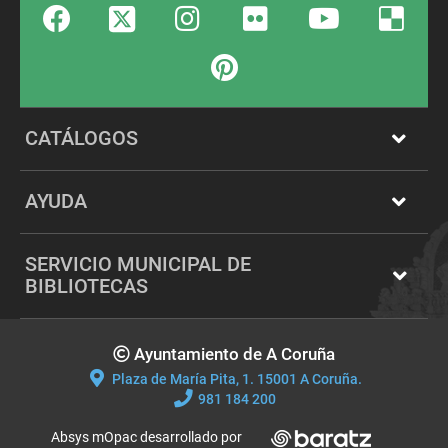
Facebook
Instagram
Flickr
youTube
Delicious
Twitter
Pinterest
CATÁLOGOS
AYUDA
SERVICIO MUNICIPAL DE
BIBLIOTECAS
Copyright
Ayuntamiento de A Coruña
Plaza de María Pita, 1. 15001 A Coruña.
981 184 200
Absys mOpac desarrollado por