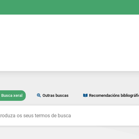
Busca xeral
Outras buscas
Recomendacións bibliográf
car