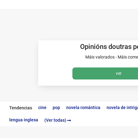
Opinións doutras p
Máis valorados - Máis com
ver
cine
pop
novela romántica
novela de intrig
Tendencias
lengua inglesa
(Ver todas)