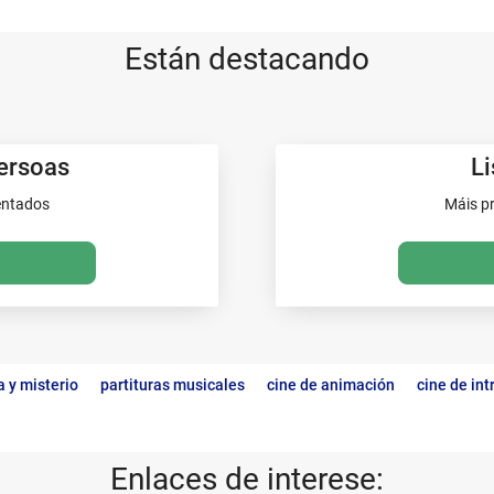
Están destacando
ersoas
Li
entados
Máis pr
a y misterio
partituras musicales
cine de animación
cine de in
Enlaces de interese: