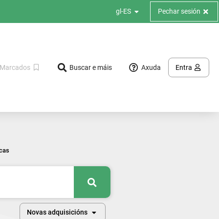
Pechar sesión
gl-ES
Axuda
Marcados
Buscar e máis
Entra
icas
Buscar
Novas adquisicións