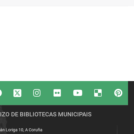
Twitter
Facebook
Instagram
Flickr
youTube
Delicious
Pinte
IZO DE BIBLIOTECAS MUNICIPAIS
án Loriga 10, A Coruña