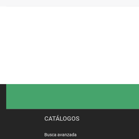
Pié
Redes
de
sociais
página
CATÁLOGOS
Busca avanzada