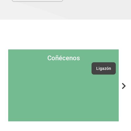
Coñécenos
Ligazón
Nex